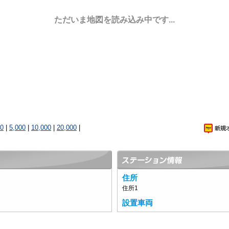
ただいま地図を読み込み中です...
00
|
5,000
|
10,000
|
20,000
|
住所
住所1
設置車両