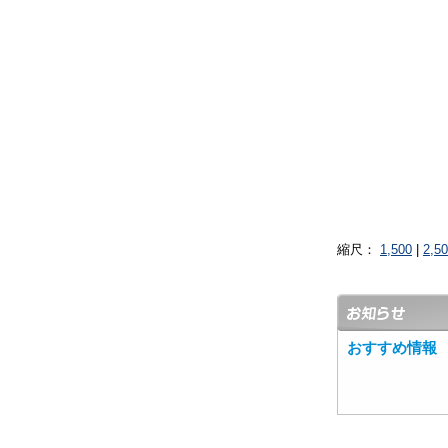
縮尺：
1,500
|
2,5
おすすめ情報