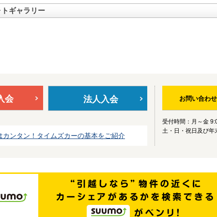
ォトギャラリー
入会
法人入会
お問い合わせ
受付時間：月～金 9:0
土・日・祝日及び年
はカンタン！タイムズカーの基本をご紹介