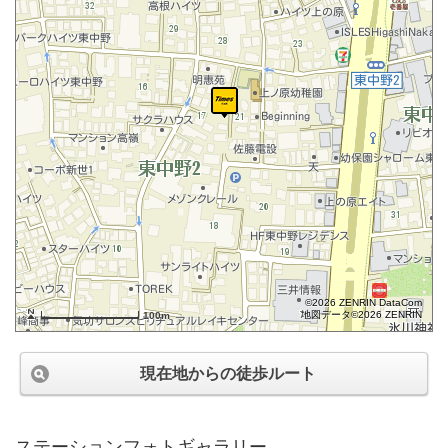
©2026 ZENRIN DataCom
地図データ©2026 ZENRIN
100m
現在地からの徒歩ルート
ステーションフォトギャラリー