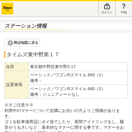
ログイン
FAQ
ステーション情報
周辺地図に戻る
タイムズ東中野第１７
住所
東京都中野区東中野2-17
ベーシック／ワゴンRスマイル 660（1）
備考：
設置車両
ベーシック／ワゴンRスマイル 660（2）
備考：
ジュニアシートなし
※※ご注意※※
利用中のマナーについて近隣にお住いの方よりご指摘がありま
す。
ゴミを駐車場周辺にポイ捨てしたり、夜間アイドリングをし、騒
音がうるさいなど、基本的なマナーに関する事です。マナーをお