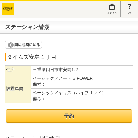
ログイン
FAQ
ステーション情報
周辺地図に戻る
タイムズ安島１丁目
住所
三重県四日市市安島1-2
ベーシック／ノート e-POWER
備考：
設置車両
ベーシック／ヤリス（ハイブリッド）
備考：
予約