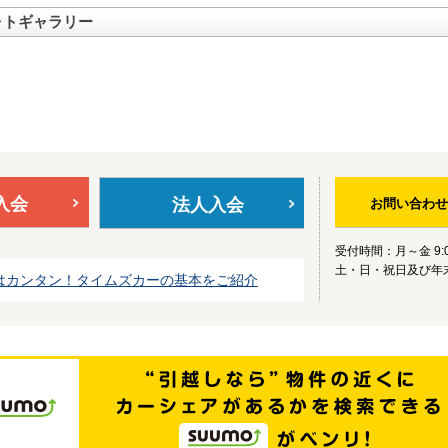
ォトギャラリー
入会
法人入会
お問い合わせ
受付時間：月～金 9:0
土・日・祝日及び年
はカンタン！タイムズカーの基本をご紹介