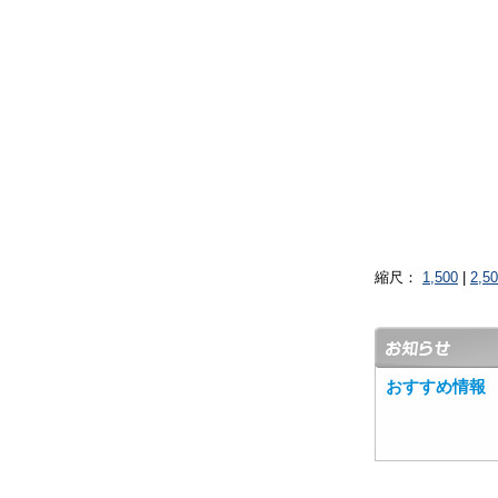
縮尺：
1,500
|
2,5
おすすめ情報