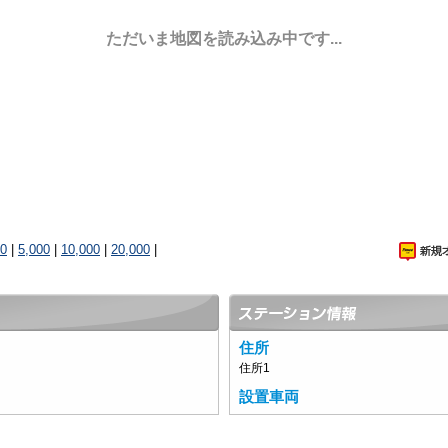
ただいま地図を読み込み中です...
00
|
5,000
|
10,000
|
20,000
|
住所
住所1
設置車両