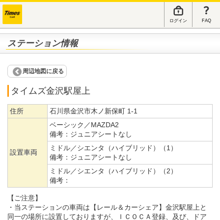
ログイン
FAQ
ステーション情報
周辺地図に戻る
タイムズ金沢駅屋上
住所
石川県金沢市木ノ新保町 1-1
ベーシック／MAZDA2
備考：
ジュニアシートなし
ミドル／シエンタ（ハイブリッド）（1）
設置車両
備考：
ジュニアシートなし
ミドル／シエンタ（ハイブリッド）（2）
備考：
【ご注意】
・当ステーションの車両は【レール＆カーシェア】金沢駅屋上と
同一の場所に設置しておりますが、ＩＣＯＣＡ登録、及び、ドア