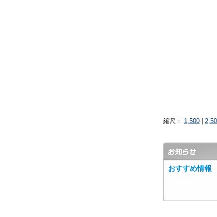
縮尺：
1,500
|
2,5
おすすめ情報