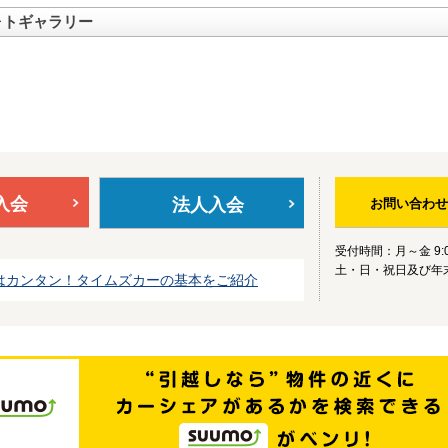
ォトギャラリー
入会
法人入会
お問い合わせ
受付時間：月～金 9:0
土・日・祝日及び年
はカンタン！タイムズカーの基本をご紹介