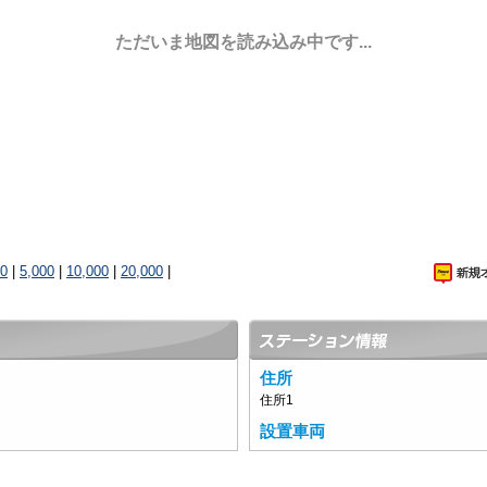
ただいま地図を読み込み中です...
00
|
5,000
|
10,000
|
20,000
|
住所
住所1
設置車両