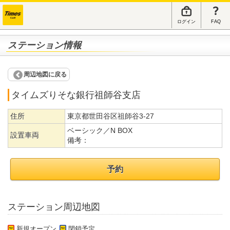
ログイン
FAQ
ステーション情報
周辺地図に戻る
タイムズりそな銀行祖師谷支店
住所
東京都世田谷区祖師谷3-27
ベーシック／N BOX
設置車両
備考：
予約
ステーション周辺地図
新規オープン
閉鎖予定