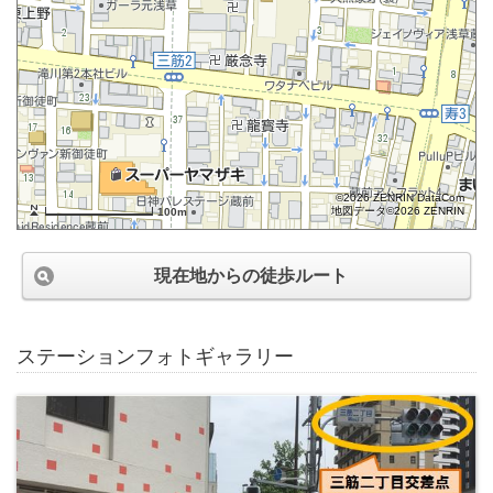
©2026 ZENRIN DataCom
地図データ©2026 ZENRIN
100m
現在地からの徒歩ルート
ステーションフォトギャラリー