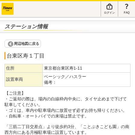
ログイン
FAQ
ステーション情報
周辺地図に戻る
台東区寿１丁目
住所
東京都台東区寿1-11
ベーシック／ハスラー
設置車両
備考：
【ご注意】
・ご返却の際は、場内の白線枠内中央に、タイヤ止めまで下げて
駐車してください。
・ゴミは、車内や駐車場内に放置せず必ずお持ち帰りください。
・自転車・オートバイでの来場は禁止です。
「三筋二丁目交差点」より徒歩約3分、「ことぶきこども園」の南
西方向にある月極駐車場に設置しています。