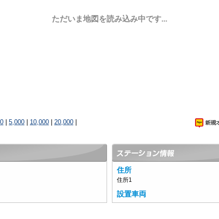
ただいま地図を読み込み中です...
00
|
5,000
|
10,000
|
20,000
|
住所
住所1
設置車両