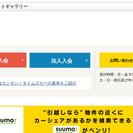
ォトギャラリー
入会
法人入会
お問い合わせ
受付時間：月～金 9:0
土・日・祝日及び年
はカンタン！タイムズカーの基本をご紹介