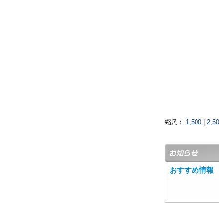
縮尺：
1,500
|
2,5
おすすめ情報