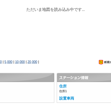
ただいま地図を読み込み中です...
00
|
5,000
|
10,000
|
20,000
|
住所
住所1
設置車両