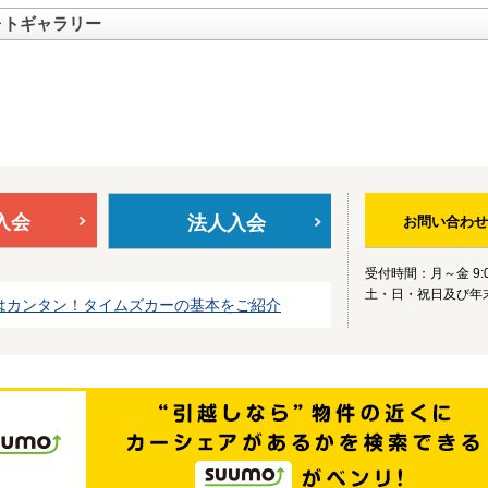
ォトギャラリー
入会
法人入会
お問い合わせ
受付時間：月～金 9:0
土・日・祝日及び年
はカンタン！タイムズカーの基本をご紹介