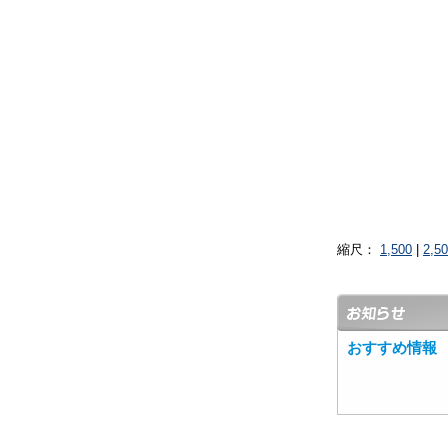
縮尺：
1,500
|
2,5
おすすめ情報