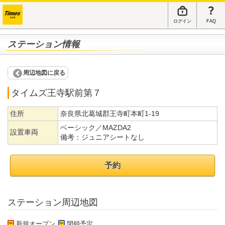
ログイン
FAQ
ステーション情報
周辺地図に戻る
タイムズ王寺駅前第７
住所
奈良県北葛城郡王寺町本町1-19
ベーシック／MAZDA2
設置車両
備考：
ジュニアシートなし
予約
ステーション周辺地図
新規オープン
閉鎖予定