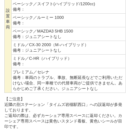
ベーシック／スイフト(ハイブリッド/1200cc)
備考：
設
置
ベーシック／ルーミー 1000
車
備考：
両
ベーシック／MAZDA3 5HB 1500
備考：
ジュニアシートなし
ミドル／CX-30 2000（M-ハイブリッド）
備考：
ジュニアシートなし
ミドル／C-HR（ハイブリッド）
備考：
プレミアム／セレナ
備考：
車両のトラブル、事故、無断延長などでご利用いただ
けない場合、同一車種での代替車両がご提供できません。あ
らかじめご了承ください。ジュニアシートなし
【ご注意】
近隣の別ステーション「タイムズ岩槻駅西口」への誤返却が多発
しております。
ご返却の際は、必ずカーシェア専用スペースに返却ください。カ
ーシェア専用スペースは黄色いスタンド看板、黄色いシールが目
印です。