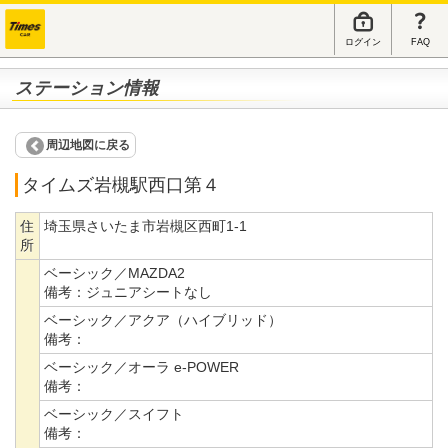
ログイン
FAQ
ステーション情報
周辺地図に戻る
タイムズ岩槻駅西口第４
住
埼玉県さいたま市岩槻区西町1-1
所
ベーシック／MAZDA2
備考：
ジュニアシートなし
ベーシック／アクア（ハイブリッド）
備考：
ベーシック／オーラ e-POWER
備考：
ベーシック／スイフト
備考：