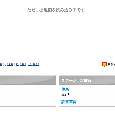
ただいま地図を読み込み中です...
00
|
5,000
|
10,000
|
20,000
|
住所
住所1
設置車両