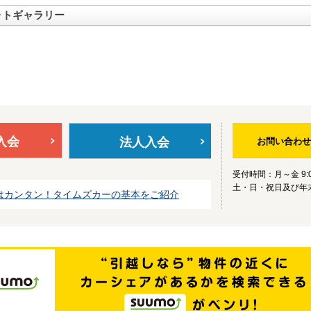
ォトギャラリー
入会
法人入会
お問い合わせ
受付時間：月～金 9:0
土・日・祝日及び年
はカンタン！タイムズカーの基本をご紹介