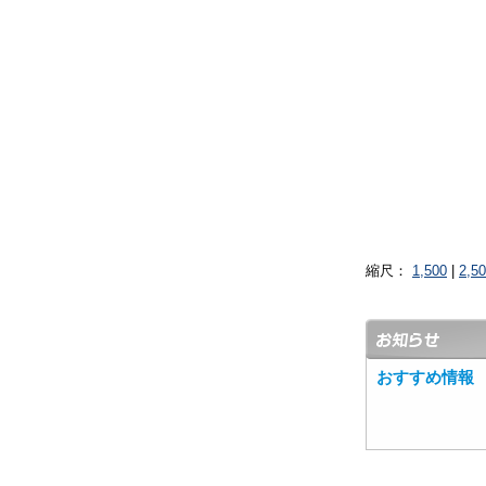
縮尺：
1,500
|
2,5
おすすめ情報