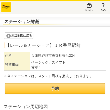
ログイン
FAQ
ステーション情報
周辺地図に戻る
【レール＆カーシェア】ＪＲ香呂駅前
住所
兵庫県姫路市香寺町香呂224
ベーシック／スイフト
設置車両
備考：
※当ステーションは、スタンド看板を撤去しております。
予約
ステーション周辺地図