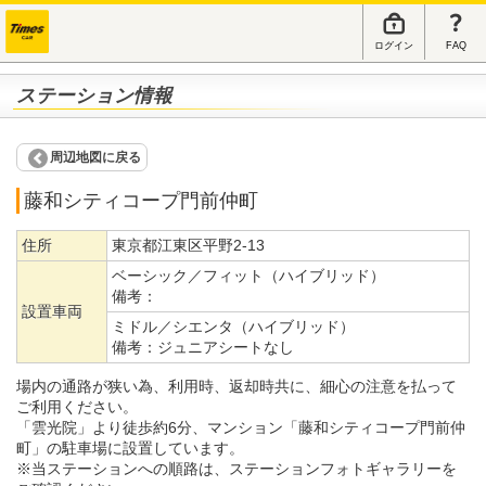
ログイン
FAQ
ステーション情報
周辺地図に戻る
藤和シティコープ門前仲町
住所
東京都江東区平野2-13
ベーシック／フィット（ハイブリッド）
備考：
設置車両
ミドル／シエンタ（ハイブリッド）
備考：
ジュニアシートなし
場内の通路が狭い為、利用時、返却時共に、細心の注意を払って
ご利用ください。
「雲光院」より徒歩約6分、マンション「藤和シティコープ門前仲
町」の駐車場に設置しています。
※当ステーションへの順路は、ステーションフォトギャラリーを