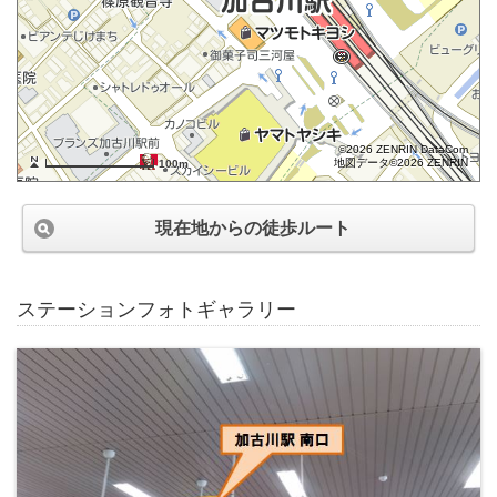
©2026 ZENRIN DataCom
地図データ©2026 ZENRIN
100m
現在地からの徒歩ルート
ステーションフォトギャラリー