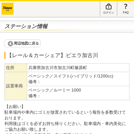
ログイン
FAQ
ステーション情報
周辺地図に戻る
【レール＆カーシェア】ビエラ加古川
住所
兵庫県加古川市加古川町篠原町
ベーシック／スイフト(ハイブリッド/1200cc)
備考：
設置車両
ベーシック／ルーミー 1000
備考：
【お願い】
駐車場内や車内にゴミが放置されているという報告を多数受けて
おります。
利用後はゴミを必ずお持ち帰りください。駐車場内・車内美化に
ご協力お願い致します。