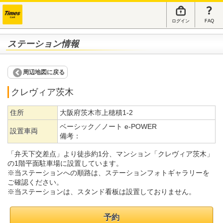
ログイン
FAQ
ステーション情報
周辺地図に戻る
クレヴィア茨木
住所
大阪府茨木市上穂積1-2
ベーシック／ノート e-POWER
設置車両
備考：
「弁天下交差点」より徒歩約1分、マンション「クレヴィア茨木」
の1階平面駐車場に設置しています。
※当ステーションへの順路は、ステーションフォトギャラリーを
ご確認ください。
※当ステーションは、スタンド看板は設置しておりません。
予約