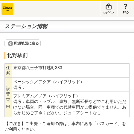
ログイン
FAQ
ステーション情報
周辺地図に戻る
北野駅前
住
東京都八王子市打越町333
所
ベーシック／アクア（ハイブリッド）
備考：
設
置
プレミアム／ノア（ハイブリッド）
車
備考：
車両のトラブル、事故、無断延長などでご利用いただ
両
けない場合、同一車種での代替車両がご提供できません。あ
らかじめご了承ください。ジュニアシートなし
【ご注意】ご出発・ご返却の際は、車内にある「パスカード」を
ご利用ください。