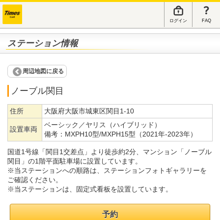
ログイン
FAQ
ステーション情報
周辺地図に戻る
ノーブル関目
住所
大阪府大阪市城東区関目1-10
ベーシック／ヤリス（ハイブリッド）
設置車両
備考：
MXPH10型/MXPH15型（2021年-2023年）
国道1号線「関目1交差点」より徒歩約2分、マンション「ノーブル
関目」の1階平面駐車場に設置しています。
※当ステーションへの順路は、ステーションフォトギャラリーを
ご確認ください。
※当ステーションは、固定式看板を設置しています。
予約