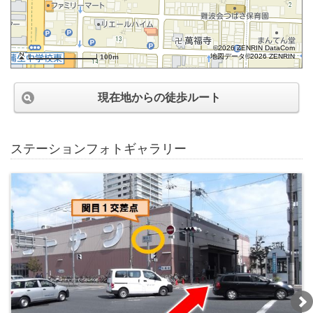
©2026 ZENRIN DataCom
地図データ©2026 ZENRIN
100m
現在地からの徒歩ルート
ステーションフォトギャラリー