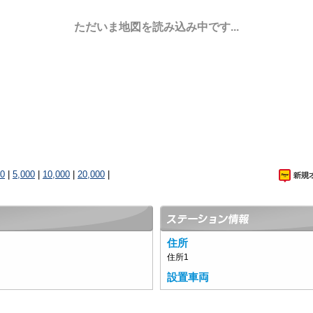
ただいま地図を読み込み中です...
00
|
5,000
|
10,000
|
20,000
|
住所
住所1
設置車両