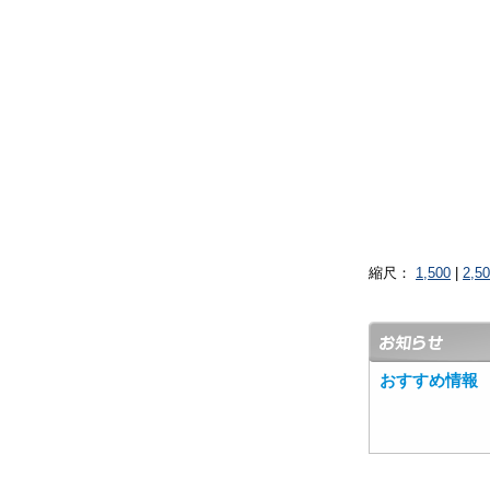
縮尺：
1,500
|
2,5
おすすめ情報