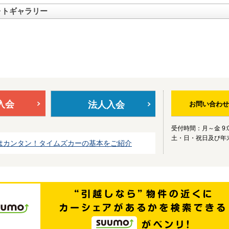
ォトギャラリー
入会
法人入会
お問い合わせ
受付時間：月～金 9:0
土・日・祝日及び年
はカンタン！タイムズカーの基本をご紹介