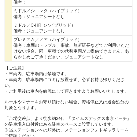
備考：
ミドル／シエンタ（ハイブリッド）
備考：
ジュニアシートなし
ミドル／C-HR（ハイブリッド）
備考：
ジュニアシートなし
プレミアム／ノア（ハイブリッド）
備考：
車両のトラブル、事故、無断延長などでご利用いただ
けない場合、同一車種での代替車両がご提供できません。あ
らかじめご了承ください。ジュニアシートなし
【ご注意】
・車両内、駐車場内は禁煙です。
・車両内、駐車場内にゴミは放置せず、必ずお持ち帰りくださ
い。
・ご利用後は車内を綺麗にして頂きますようお願いいたします。
ルールやマナーをお守り頂けない場合、資格停止又は退会処分の
対象となります。
「台場交差点」より徒歩約2分、「タイムズデックス東京ビーチ」
の駐車場入口付近にある駐車スペースに設置しています。
※当ステーションへの順路は、ステーションフォトギャラリーを
ご確認ください。