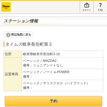
ログイン
FAQ
ステーション情報
周辺地図に戻る
タイムズ岐阜長住町第２
住所
岐阜県岐阜市長住町3-15
ベーシック／MAZDA2
備考：
ジュニアシートなし
ベーシック／ノート e-POWER
設置車両
備考：
ベーシック／ヤリスクロス（ハイブリッド）
備考：
予約