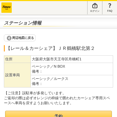
ログイン
FAQ
ステーション情報
周辺地図に戻る
【レール＆カーシェア】ＪＲ鶴橋駅北第２
住所
大阪府大阪市天王寺区舟橋町1
ベーシック／N BOX
備考：
設置車両
ベーシック／ルークス
備考：
【ご注意】誤駐車が多発しています。
ご返却の際は必ずオレンジの枠線で囲われたカーシェア専用スペ
ースへ車両を戻すようお願いいたします。
予約