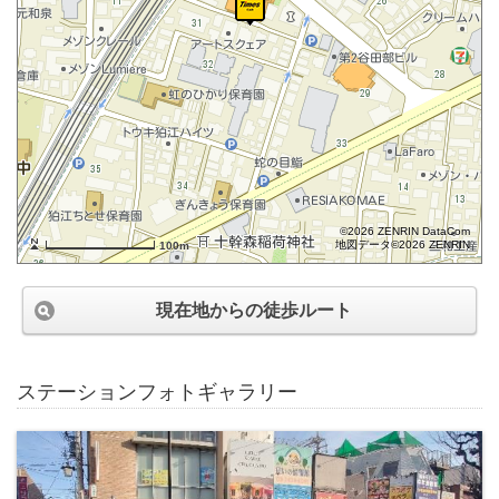
©2026 ZENRIN DataCom
地図データ©2026 ZENRIN
100m
現在地からの徒歩ルート
ステーションフォトギャラリー