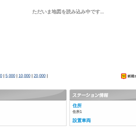
ただいま地図を読み込み中です...
00
|
5,000
|
10,000
|
20,000
|
住所
住所1
設置車両