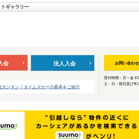
ォトギャラリー
入会
法人入会
お問い合わせ
受付時間：月～金 9:0
土・日・祝日及び年
はカンタン！タイムズカーの基本をご紹介