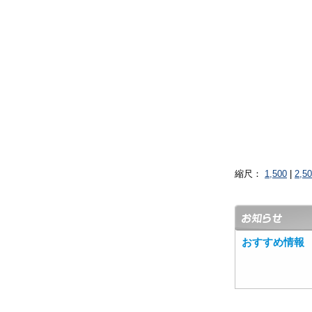
縮尺：
1,500
|
2,5
おすすめ情報