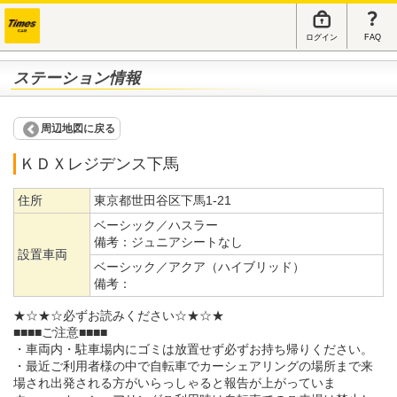
ログイン
FAQ
ステーション情報
周辺地図に戻る
ＫＤＸレジデンス下馬
住所
東京都世田谷区下馬1-21
ベーシック／ハスラー
備考：
ジュニアシートなし
設置車両
ベーシック／アクア（ハイブリッド）
備考：
★☆★☆必ずお読みください☆★☆★
■■■■ご注意■■■■
・車両内・駐車場内にゴミは放置せず必ずお持ち帰りください。
・最近ご利用者様の中で自転車でカーシェアリングの場所まで来
場され出発される方がいらっしゃると報告が上がっていま