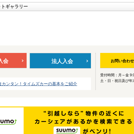
ォトギャラリー
入会
法人入会
お問い合わせ
受付時間：月～金 9:0
土・日・祝日及び年
はカンタン！タイムズカーの基本をご紹介