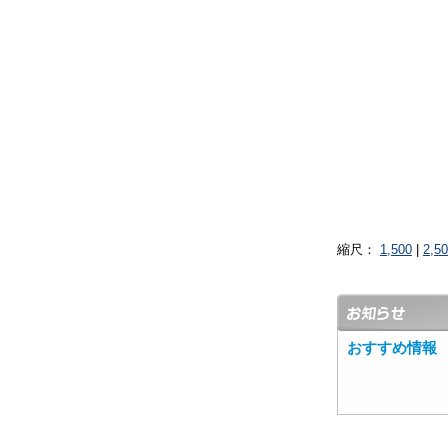
縮尺：
1,500
|
2,5
おすすめ情報