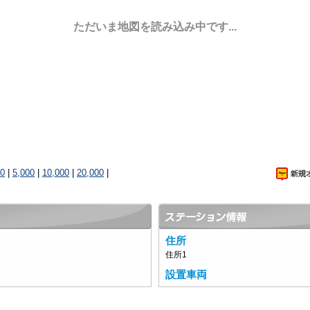
ただいま地図を読み込み中です...
00
|
5,000
|
10,000
|
20,000
|
住所
住所1
設置車両