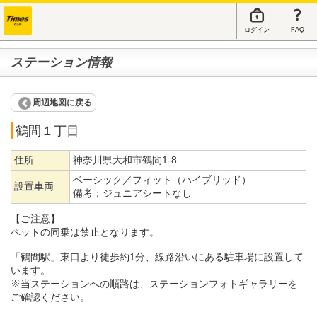
ログイン
FAQ
ステーション情報
周辺地図に戻る
鶴間１丁目
住所
神奈川県大和市鶴間1-8
ベーシック／フィット（ハイブリッド）
設置車両
備考：
ジュニアシートなし
【ご注意】
ペットの同乗は禁止となります。
「鶴間駅」東口より徒歩約1分、線路沿いにある駐車場に設置して
います。
※当ステーションへの順路は、ステーションフォトギャラリーを
ご確認ください。