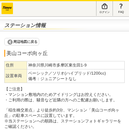
ログイン
FAQ
ステーション情報
周辺地図に戻る
美山コーポ向ヶ丘
住所
神奈川県川崎市多摩区東生田1-9
ベーシック／ソリオ(ハイブリッド/1200cc)
設置車両
備考：
ジュニアシートなし
【ご注意】
・マンション敷地内のためアイドリングはお控えください。
・ご利用の際は、騒音など近隣の方へのご配慮お願いします。
「稲生橋交差点」より徒歩約3分、マンション「美山コーポ向ヶ
丘」の駐車スペースに設置しています。
※当ステーションへの順路は、ステーションフォトギャラリーを
ご確認ください。