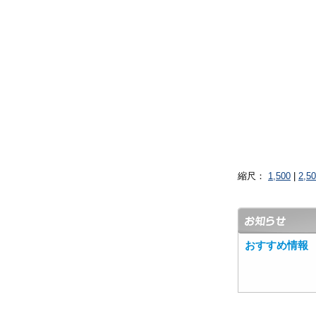
縮尺：
1,500
|
2,5
おすすめ情報