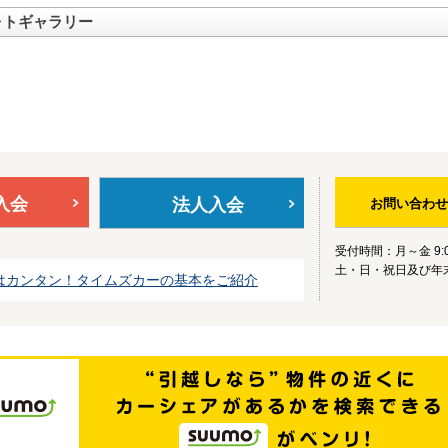
ォトギャラリー
入会
法人入会
お問い合わせ
受付時間：月～金 9:0
土・日・祝日及び年
はカンタン！タイムズカーの基本をご紹介