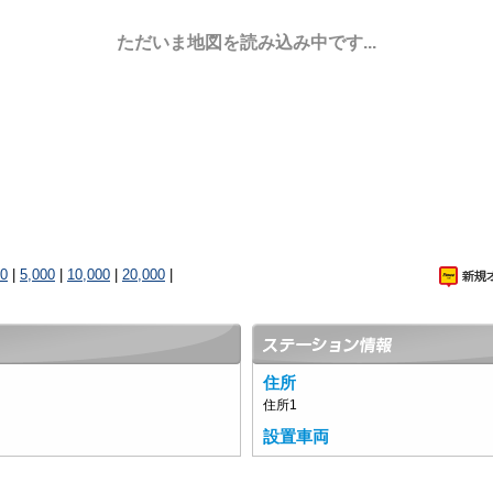
ただいま地図を読み込み中です...
00
|
5,000
|
10,000
|
20,000
|
住所
住所1
設置車両