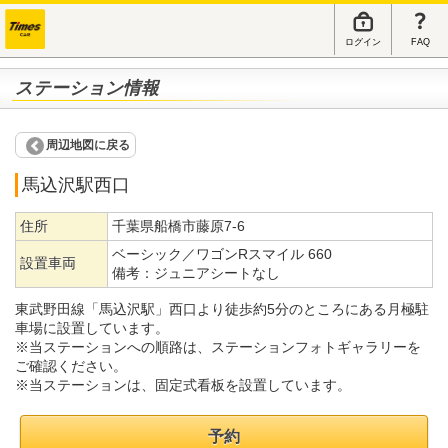
ログイン
FAQ
ステーション情報
周辺地図に戻る
馬込沢駅西口
住所
千葉県船橋市藤原7-6
ベーシック／ワゴンRスマイル 660
設置車両
備考：
ジュニアシートなし
東武野田線「馬込沢駅」西口より徒歩約5分のところにある月極駐
車場に設置しています。
※当ステーションへの順路は、ステーションフォトギャラリーを
ご確認ください。
※当ステーションは、固定式看板を設置しています。
予約