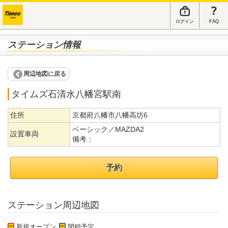
ログイン
FAQ
ステーション情報
周辺地図に戻る
タイムズ石清水八幡宮駅南
住所
京都府八幡市八幡高坊6
ベーシック／MAZDA2
設置車両
備考：
予約
ステーション周辺地図
新規オープン
閉鎖予定