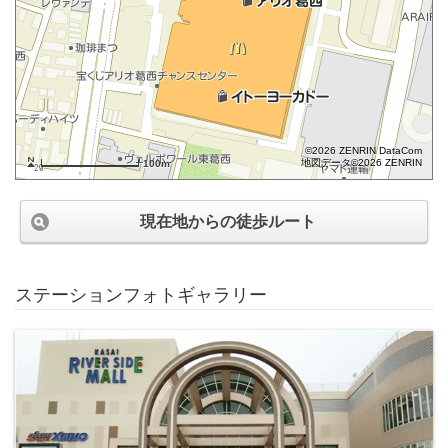
©2026 ZENRIN DataCom
地図データ©2026 ZENRIN
100m
現在地からの徒歩ルート
ステーションフォトギャラリー