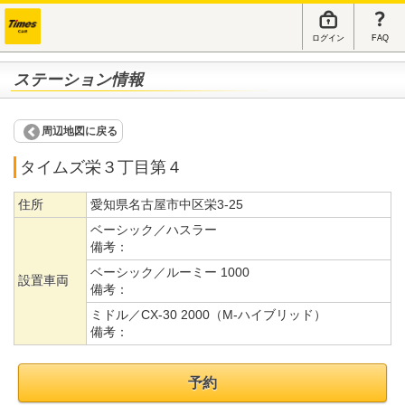
ログイン
FAQ
ステーション情報
周辺地図に戻る
タイムズ栄３丁目第４
住所
愛知県名古屋市中区栄3-25
ベーシック／ハスラー
備考：
ベーシック／ルーミー 1000
設置車両
備考：
ミドル／CX-30 2000（M-ハイブリッド）
備考：
予約