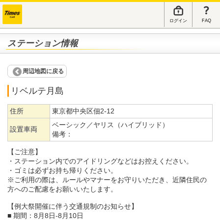
ログイン
FAQ
ステーション情報
周辺地図に戻る
リベルテ月島
住所
東京都中央区佃2-12
ベーシック／ヤリス（ハイブリッド）
設置車両
備考：
【ご注意】
・ステーション内でのアイドリングなどはお控えください。
・ゴミは必ずお持ち帰りください。
※ご利用の際は、ルールやマナーをお守りいただき、近隣住民の
方へのご配慮をお願いいたします。
【例大祭開催に伴う交通規制のお知らせ】
■ 期間：8月8日-8月10日