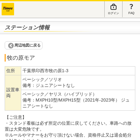
ログイン
FAQ
ステーション情報
周辺地図に戻る
牧の原モア
住所
千葉県印西市牧の原1-3
ベーシック／ソリオ
備考：
ジュニアシートなし
設置車
ベーシック／ヤリス（ハイブリッド）
両
備考：
MXPH10型/MXPH15型（2021年-2023年） ジュ
ニアシートなし
【ご注意】
・スタンド看板は必ず所定の位置に戻してください。車路への放
置は大変危険です。
※ルールやマナーをお守り頂けない場合、資格停止又は退会処分