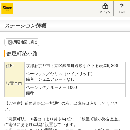
ログイン
FAQ
ステーション情報
周辺地図に戻る
麩屋町綾小路
住所
京都府京都市下京区麸屋町通綾小路下る表屋町306
ベーシック／ヤリス（ハイブリッド）
備考：
ジュニアシートなし
設置車両
ベーシック／ルーミー 1000
備考：
【ご注意】前面道路は一方通行の為、出庫時は左折してくださ
い。
「河原町駅」10番出口より徒歩約3分、 「麩屋町綾小路交差点」
の南側にある駐車場に設置しています。