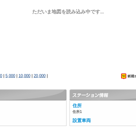
ただいま地図を読み込み中です...
00
|
5,000
|
10,000
|
20,000
|
住所
住所1
設置車両