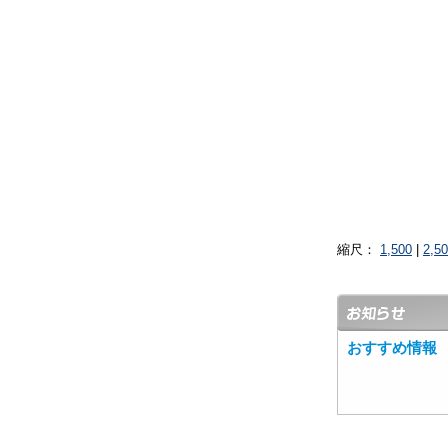
縮尺：
1,500
|
2,5
おすすめ情報