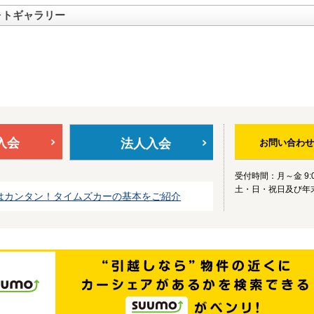
ォトギャラリー
入会
法人入会
お問い合わせ
受付時間：月～金 9:0
土・日・祝日及び年
はカンタン！タイムズカーの基本をご紹介