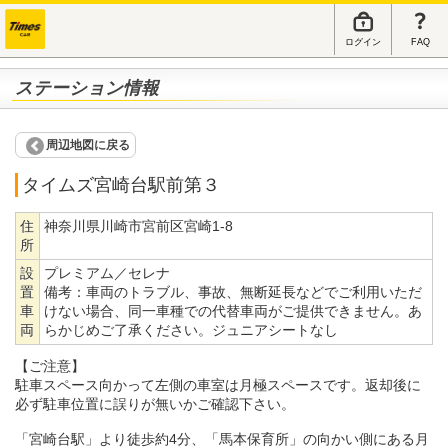
ログイン
FAQ
ステーション情報
周辺地図に戻る
タイムズ宮崎台駅前第３
住
神奈川県川崎市宮前区宮崎1-8
所
設
プレミアム／セレナ
置
備考：
車両のトラブル、事故、無断延長などでご利用いただ
車
けない場合、同一車種での代替車両がご提供できません。あ
両
らかじめご了承ください。ジュニアシートなし
【ご注意】
駐車スペース向かって左側の車室は月極スペースです。返却後に
必ず駐車位置に誤りが無いかご確認下さい。
「宮崎台駅」より徒歩約4分、「馬本保育所」の向かい側にある月