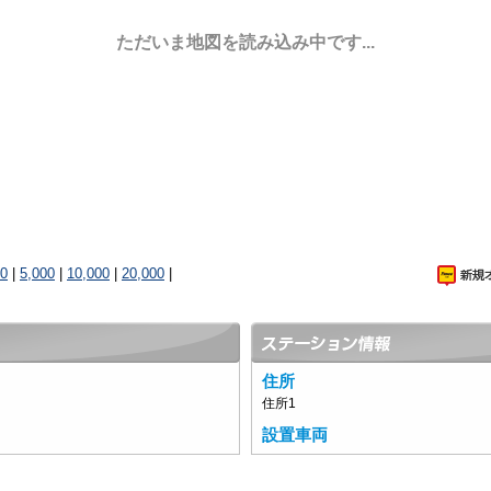
ただいま地図を読み込み中です...
00
|
5,000
|
10,000
|
20,000
|
住所
住所1
設置車両