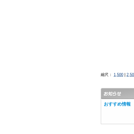
縮尺：
1,500
|
2,5
おすすめ情報