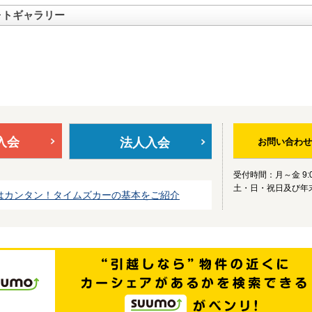
ォトギャラリー
入会
法人入会
お問い合わせ
受付時間：月～金 9:0
土・日・祝日及び年
はカンタン！タイムズカーの基本をご紹介