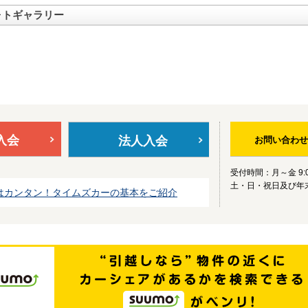
ォトギャラリー
入会
法人入会
お問い合わせ
受付時間：月～金 9:0
土・日・祝日及び年
はカンタン！タイムズカーの基本をご紹介