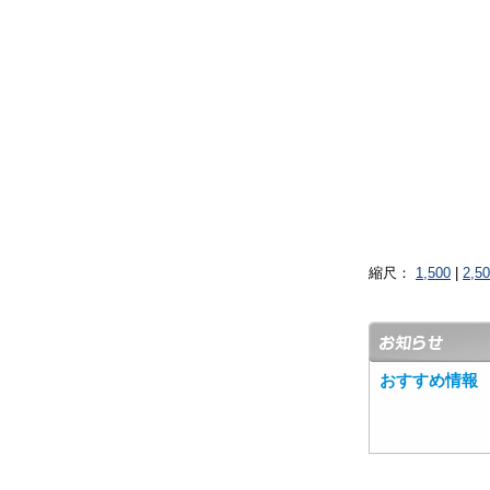
縮尺：
1,500
|
2,5
おすすめ情報