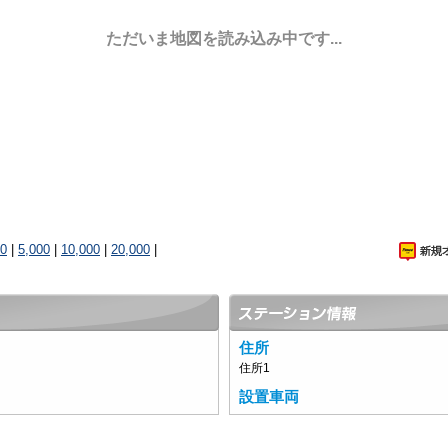
ただいま地図を読み込み中です...
00
|
5,000
|
10,000
|
20,000
|
住所
住所1
設置車両