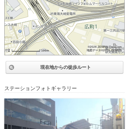
©2026 ZENRIN DataCom
地図データ©2026 ZENRIN
100m
現在地からの徒歩ルート
ステーションフォトギャラリー