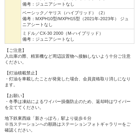
備考：
ジュニアシートなし
ベーシック／ヤリス（ハイブリッド）（2）
備考：
MXPH10型/MXPH15型（2021年-2023年） ジュ
ニアシートなし
ミドル／CX-30 2000（M-ハイブリッド）
備考：
ジュニアシートなし
【ご注意】
入出庫の際、精算機など周辺設置物へ接触しないよう十分ご注意
ください。
【灯油積載禁止】
・灯油を車載したことが発覚した場合、会員資格取り消しになり
ます。
【お願い】
・冬季は凍結によるワイパー損傷防止のため、返却時はワイパー
を立ててください。
地下鉄東西線「新さっぽろ」駅より徒歩６分
※当ステーションへの順路はステーションフォトギャラリーをご
確認ください。