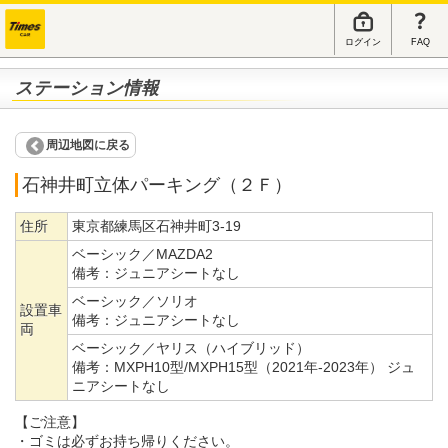
ログイン
FAQ
ステーション情報
周辺地図に戻る
石神井町立体パーキング（２Ｆ）
住所
東京都練馬区石神井町3-19
ベーシック／MAZDA2
備考：
ジュニアシートなし
ベーシック／ソリオ
設置車
備考：
ジュニアシートなし
両
ベーシック／ヤリス（ハイブリッド）
備考：
MXPH10型/MXPH15型（2021年-2023年） ジュ
ニアシートなし
【ご注意】
・ゴミは必ずお持ち帰りください。