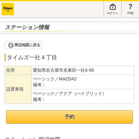
ログイン
FAQ
ステーション情報
周辺地図に戻る
タイムズ一社４丁目
住所
愛知県名古屋市名東区一社4-90
ベーシック／MAZDA2
備考：
設置車両
ベーシック／アクア（ハイブリッド）
備考：
予約