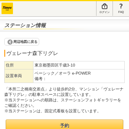
ログイン
FAQ
ステーション情報
周辺地図に戻る
ヴェレーナ森下リグレ
住所
東京都墨田区千歳3-10
ベーシック／オーラ e-POWER
設置車両
備考：
「本所二之橋南交差点」より徒歩約2分、マンション「ヴェレーナ
森下リグレ」の駐車スペースに設置しています。
※当ステーションへの順路は、ステーションフォトギャラリーを
ご確認ください。
※当ステーションは、固定式看板を設置しています。
予約