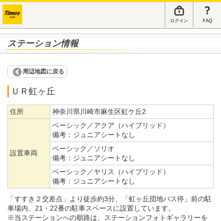
ログイン
FAQ
ステーション情報
周辺地図に戻る
ＵＲ虹ヶ丘
住所
神奈川県川崎市麻生区虹ケ丘2
ベーシック／アクア（ハイブリッド）
備考：
ジュニアシートなし
ベーシック／ソリオ
設置車両
備考：
ジュニアシートなし
ベーシック／ヤリス（ハイブリッド）
備考：
ジュニアシートなし
「すすき２交差点」より徒歩約3分、「虹ヶ丘団地バス停」前の駐
車場内、21・22番の駐車スペースに設置しています。
※当ステーションへの順路は、ステーションフォトギャラリーを