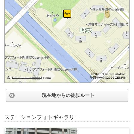
©2026 ZENRIN DataCom
地図データ©2026 ZENRIN
100m
現在地からの徒歩ルート
ステーションフォトギャラリー