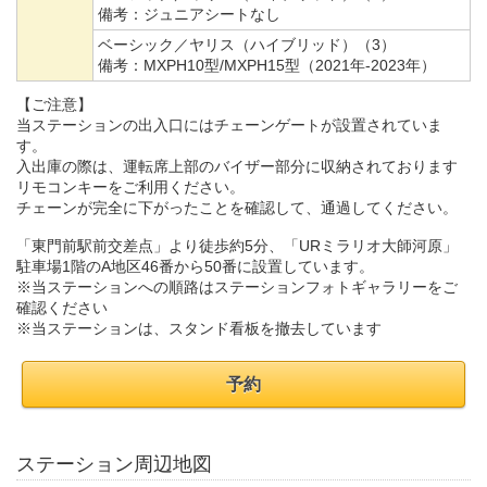
備考：
ジュニアシートなし
ベーシック／ヤリス（ハイブリッド）（3）
備考：
MXPH10型/MXPH15型（2021年-2023年）
【ご注意】
当ステーションの出入口にはチェーンゲートが設置されていま
す。
入出庫の際は、運転席上部のバイザー部分に収納されております
リモコンキーをご利用ください。
チェーンが完全に下がったことを確認して、通過してください。
「東門前駅前交差点」より徒歩約5分、「URミラリオ大師河原」
駐車場1階のA地区46番から50番に設置しています。
※当ステーションへの順路はステーションフォトギャラリーをご
確認ください
※当ステーションは、スタンド看板を撤去しています
予約
ステーション周辺地図