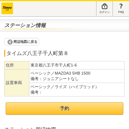
ログイン
FAQ
ステーション情報
周辺地図に戻る
タイムズ八王子千人町第８
住所
東京都八王子市千人町1-6
ベーシック／MAZDA3 5HB 1500
備考：
ジュニアシートなし
設置車両
ベーシック／ライズ（ハイブリッド）
備考：
予約